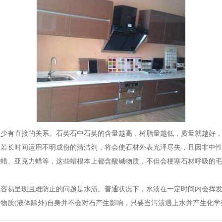
多少有直接的关系。石英石中石英的含量越高，树脂量越低，质量就越好
故若长时间运用不明成份的清洁剂，将会使石材外表光泽尽失，且因非中
性蜡、亚克力蜡等，这些蜡根本上都含酸碱物质，不但会梗塞石材呼吸的
但容易呈现且难防止的问题是水渍。普通状况下，水渍在一定时间内会挥
物质(液体除外)自身并不会对石产生影响，只要当污渍遇上水并产生化